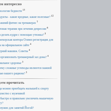
м интересно
13
хология бедности
12
дукты - какие вредные, какие полезные?
7
ашний фитнес на тренажерах
6
товая терапия при лечении депрессии
5
 сделать кудри с помощью утюжка?
мекерская контора Олимп регистрация для
4
ы на официальном сайте
4
ерний макияж. Советы
4
 организовать тренажерный зал дома?
3
иальное здоровье
ему сложные углеводы являются важной
3
тью вашего рациона?
уем прочитать
да можно приобщать малышей к спорту
комство с мужчиной
 быстро и правильно увеличить мышечную
су?
 нужно для занятий Йогой?