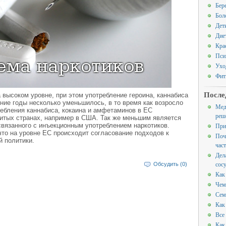
Бер
Бол
Дет
Дие
Кра
Пси
Ухо
Фит
После
а высоком уровне, при этом употребление героина, каннабиса
дние годы несколько уменьшилось, в то время как возросло
Мед
ребления каннабиса, кокаина и амфетаминов в ЕС
реш
витых странах, например в США. Так же меньшим является
вязанного с инъекционным употреблением наркотиков.
При
что на уровне ЕС происходит согласование подходов к
Поч
й политики.
час
Дел
сос
Обсудить (0)
Как
Чем
Сем
Как
Все
Как