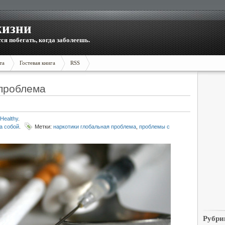
жизни
тся побегать, когда заболеешь.
та
Гостевая книга
RSS
 проблема
Healthy
.
а собой
.
Метки:
наркотики глобальная проблема
,
проблемы с
Рубри