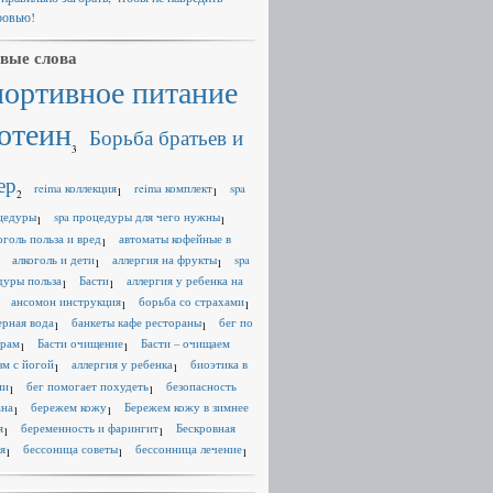
ровью!
вые слова
портивное питание
отеин
Борьба братьев и
3
ер
reima коллекция
reima комплект
spa
1
1
2
цедуры
spa процедуры для чего нужны
1
1
оголь польза и вред
автоматы кофейные в
1
алкоголь и дети
аллергия на фрукты
spa
1
1
дуры польза
Басти
аллергия у ребенка на
1
1
ансомон инструкция
борьба со страхами
1
1
ерная вода
банкеты кафе рестораны
бег по
1
1
ерам
Басти очищение
Басти – очищаем
1
1
зм с йогой
аллергия у ребенка
биоэтика в
1
1
ии
бег помогает похудеть
безопасность
1
1
ана
бережем кожу
Бережем кожу в зимнее
1
1
я
беременность и фарингит
Бескровная
1
1
я
бессоница советы
бессонница лечение
1
1
1