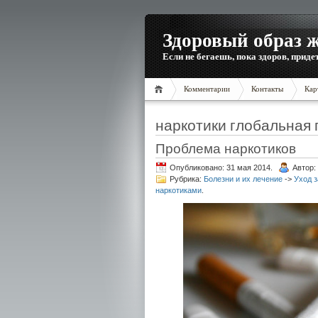
Здоровый образ 
Если не бегаешь, пока здоров, приде
Комментарии
Контакты
Кар
наркотики глобальная
Проблема наркотиков
Опубликовано: 31 мая 2014.
Автор:
Рубрика:
Болезни и их лечение
->
Уход з
наркотиками
.