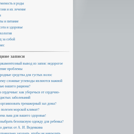
еменость и роды
езни и их лечение
и
ты и питание
сота и здоровье
хология
д за собой
нес
дние записи
икаментозный вывод из запоя: недорогое
ение проблемы
родные средства для густых волос
ему сложные углеводы являются важной
тью вашего рациона?
а сердечные: как уберечься от сердечно-
удистых заболеваний
 организовать тренажерный зал дома?
 полезен морской климат?
ена льна для вашего здоровья!
 выбрать безопасную одежду для ребенка?
 о диетах от А. И. Веденкина
 правильно загорать, чтобы не навредить