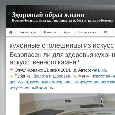
Здоровый образ жизни
Если не бегаешь, пока здоров, придется побегать, когда заболеешь.
Комментарии
Контакты
Карта
Гостевая книга
RSS
кухонные столешницы из искусс
Безопасен ли для здоровья кухонн
искусственного камня?
Опубликовано: 21 июня 2014.
Автор:
vetal.xp
.
Рубрика:
Красота и здоровье
.
Метки:
искусствен
для кухни
,
кухонные столешницы из искусственного к
искусственный камень
.