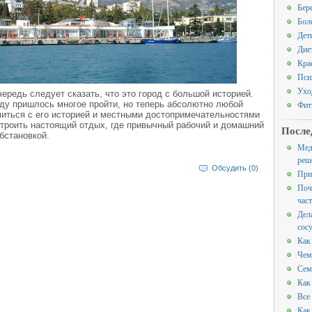
Бер
Бол
Дет
Дие
Кра
Пси
Ухо
чередь следует сказать, что это город с большой историей.
оду пришлось многое пройти, но теперь абсолютно любой
Фит
иться с его историей и местными достопримечательностями
строить настоящий отдых, где привычный рабочий и домашний
После
бстановкой.
Мед
реш
Обсудить (0)
При
Поч
час
Дел
сос
Как
Чем
Сем
Как
Все
Как