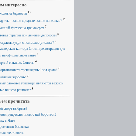
м интересно
13
хология бедности
12
дукты - какие вредные, какие полезные?
7
ашний фитнес на тренажерах
6
товая терапия при лечении депрессии
5
 сделать кудри с помощью утюжка?
мекерская контора Олимп регистрация для
4
ы на официальном сайте
4
ерний макияж. Советы
4
 организовать тренажерный зал дома?
3
иальное здоровье
ему сложные углеводы являются важной
3
тью вашего рациона?
уем прочитать
ой спорт выбрать?
нняя депрессия и как с ней бороться?
ых в Ялте
ременная биоэтика
ская жестокость