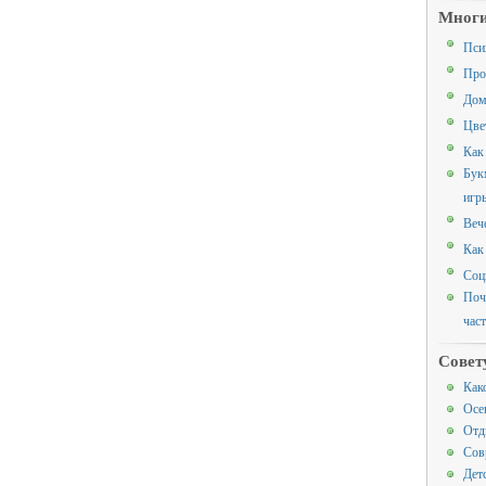
Многи
Пси
Про
Дом
Цве
Как
Бук
игр
Веч
Как
Соц
Поч
час
Совет
Как
Осе
Отд
Сов
Дет