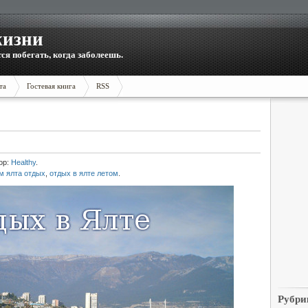
жизни
тся побегать, когда заболеешь.
та
Гостевая книга
RSS
ор:
Healthy
.
м ялта отдых
,
отдых в ялте летом
.
Рубри