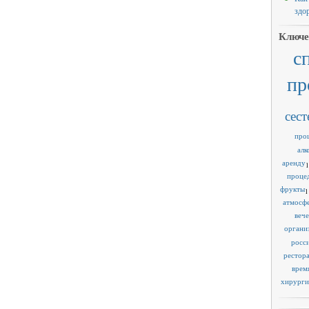
здо
Ключе
с
пр
сест
про
алк
аренду
1
проце
фрукты
1
атмосф
веч
органи
росс
рестор
врем
хирурги