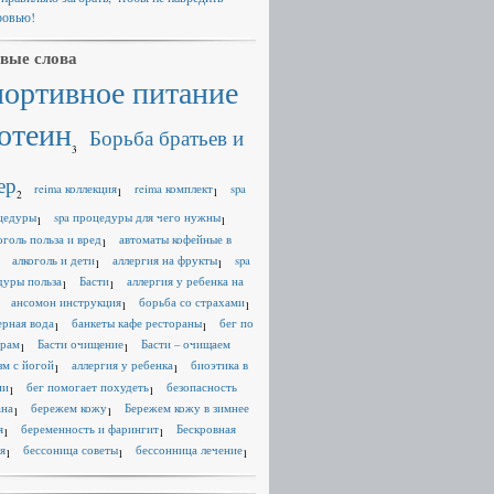
ровью!
вые слова
портивное питание
отеин
Борьба братьев и
3
ер
reima коллекция
reima комплект
spa
1
1
2
цедуры
spa процедуры для чего нужны
1
1
оголь польза и вред
автоматы кофейные в
1
алкоголь и дети
аллергия на фрукты
spa
1
1
дуры польза
Басти
аллергия у ребенка на
1
1
ансомон инструкция
борьба со страхами
1
1
ерная вода
банкеты кафе рестораны
бег по
1
1
ерам
Басти очищение
Басти – очищаем
1
1
зм с йогой
аллергия у ребенка
биоэтика в
1
1
ии
бег помогает похудеть
безопасность
1
1
ана
бережем кожу
Бережем кожу в зимнее
1
1
я
беременность и фарингит
Бескровная
1
1
я
бессоница советы
бессонница лечение
1
1
1