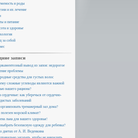
еменость и роды
езни и их лечение
и
ты и питание
сота и здоровье
хология
д за собой
нес
дние записи
икаментозный вывод из запоя: недорогое
ение проблемы
родные средства для густых волос
ему сложные углеводы являются важной
тью вашего рациона?
а сердечные: как уберечься от сердечно-
удистых заболеваний
 организовать тренажерный зал дома?
 полезен морской климат?
ена льна для вашего здоровья!
 выбрать безопасную одежду для ребенка?
 о диетах от А. И. Веденкина
 правильно загорать, чтобы не навредить