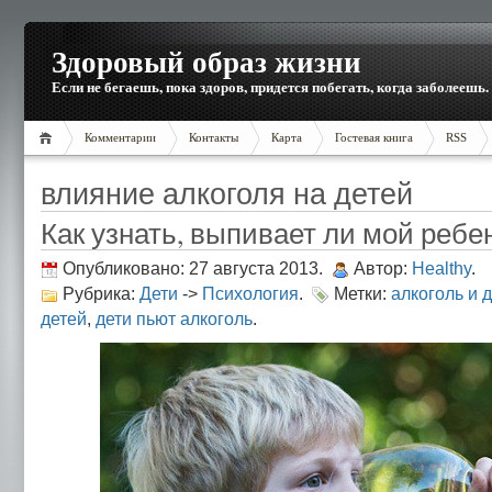
Здоровый образ жизни
Если не бегаешь, пока здоров, придется побегать, когда заболеешь.
Комментарии
Контакты
Карта
Гостевая книга
RSS
влияние алкоголя на детей
Как узнать, выпивает ли мой ребе
Опубликовано: 27 августа 2013.
Автор:
Healthy
.
Рубрика:
Дети
->
Психология
.
Метки:
алкоголь и 
детей
,
дети пьют алкоголь
.