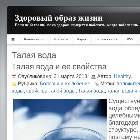
Здоровый образ жизни
Если не бегаешь, пока здоров, придется побегать, когда заболеешь.
Комментарии
Контакты
Карта
Гостевая книга
RSS
Талая вода
Талая вода и ее свойства
Опубликовано: 31 марта 2013.
Автор:
Healthy
.
Рубрика:
Болезни и их лечение
.
Метки:
положите
воды
,
свойства талой воды
,
Талая вода
,
талая вода и 
Существуе
вода обла
целебными
благодаря
структуре
поэтому н