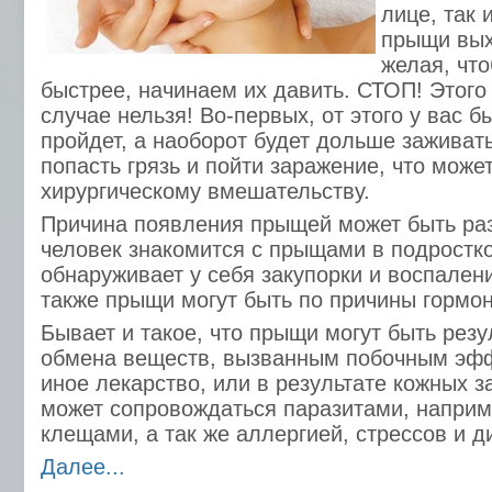
лице, так 
прыщи вых
желая, чт
быстрее, начинаем их давить. СТОП! Этого
случае нельзя! Во-первых, от этого у вас 
пройдет, а наоборот будет дольше заживат
попасть грязь и пойти заражение, что може
хирургическому вмешательству.
Причина появления прыщей может быть ра
человек знакомится с прыщами в подростко
обнаруживает у себя закупорки и воспален
также прыщи могут быть по причины гормо
Бывает и такое, что прыщи могут быть рез
обмена веществ, вызванным побочным эфф
иное лекарство, или в результате кожных з
может сопровождаться паразитами, напри
клещами, а так же аллергией, стрессов и д
Далее...