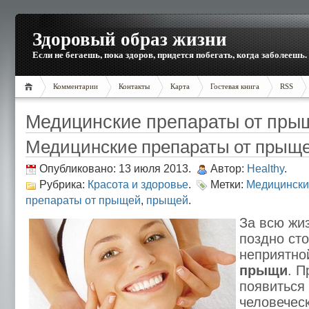
Здоровый образ жизни
Если не бегаешь, пока здоров, придется побегать, когда заболеешь.
Комментарии
Контакты
Карта
Гостевая книга
RSS
Медицинские препараты от пры
Медицинские препараты от прыщ
Опубликовано: 13 июля 2013.
Автор:
Healthy
.
Рубрика:
Красота и здоровье
.
Метки:
Медицински
препараты от прыщей
,
прыщей
.
За всю жи
поздно сто
неприятно
прыщи
. 
появиться
человеческ