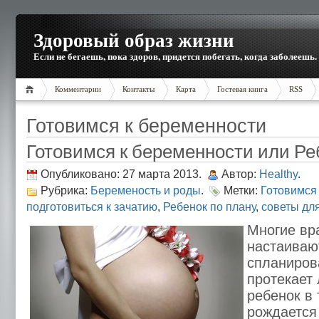
Здоровый образ жизни
Если не бегаешь, пока здоров, придется побегать, когда заболеешь.
Комментарии
Контакты
Карта
Гостевая книга
RSS
Готовимся к беременности
Готовимся к беременности или Ре
Опубликовано: 27 марта 2013.
Автор:
Healthy
.
Рубрика:
Беременость и роды
.
Метки:
Готовимся
подготовиться к зачатию
,
Ребенок по плану
,
советы дл
Многие вр
настаиваю
спланиров
протекает 
ребенок в 
рождается