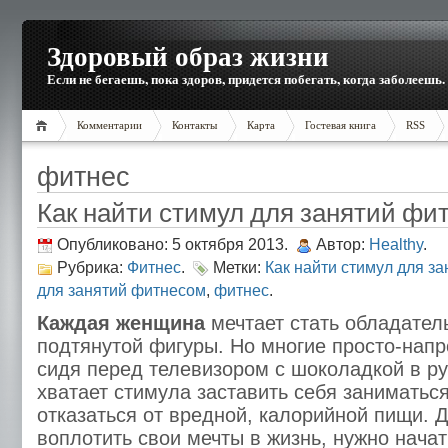
Здоровый образ жизни
Если не бегаешь, пока здоров, придется побегать, когда заболеешь.
Комментарии
Контакты
Карта
Гостевая книга
RSS
фитнес
Как найти стимул для занятий фи
Опубликовано: 5 октября 2013.
Автор:
Healthy
.
Рубрика:
Фитнес
.
Метки:
Как найти стимул для з
для занятий фитнесом
,
фитнес
.
Каждая женщина
мечтает стать обладател
подтянутой фигуры. Но многие просто-напр
сидя перед телевизором с шоколадкой в р
хватает стимула заставить себя заниматьс
отказаться от вредной, калорийной пищи. Д
воплотить свои мечты в жизнь, нужно нача