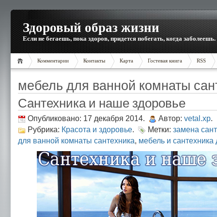
Здоровый образ жизни
Если не бегаешь, пока здоров, придется побегать, когда заболеешь.
Комментарии
Контакты
Карта
Гостевая книга
RSS
мебель для ванной комнаты сан
Сантехника и наше здоровье
Опубликовано: 17 декабря 2014.
Автор:
vetal.xp
.
Рубрика:
Красота и здоровье
.
Метки:
замена сант
для ванной комнаты сантехника
,
мебель и сантехника