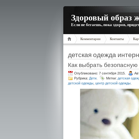
Здоровый образ 
Если не бегаешь, пока здоров, приде
Комментарии
Контакты
Кар
детская одежда интерн
Как выбрать безопасную
Опубликовано: 7 сентября 2015.
Ав
Рубрика:
Дети
.
Метки:
детская одеж
детской одежды
,
центр детской одежды
.