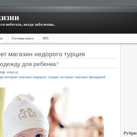
жизни
тся побегать, когда заболеешь.
та
Гостевая книга
RSS
ет магазин недорого турция
 одежду для ребенка?
тор:
vetal.xp
.
да интернет магазин недорого турция
,
интернет магазин брендовой
Рубри