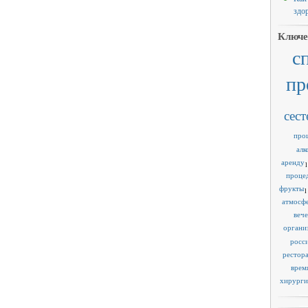
здо
Ключе
с
пр
сест
про
алк
аренду
1
проце
фрукты
1
атмосф
веч
органи
росс
рестор
врем
хирурги