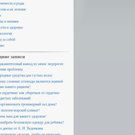
еменость и роды
езни и их лечение
и
ты и питание
сота и здоровье
хология
д за собой
нес
дние записи
икаментозный вывод из запоя: недорогое
ение проблемы
родные средства для густых волос
ему сложные углеводы являются важной
тью вашего рациона?
а сердечные: как уберечься от сердечно-
удистых заболеваний
 организовать тренажерный зал дома?
 полезен морской климат?
ена льна для вашего здоровья!
 выбрать безопасную одежду для ребенка?
 о диетах от А. И. Веденкина
 правильно загорать, чтобы не навредить