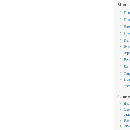
Многи
Пси
Про
Дом
Цве
Как
Бук
игр
Веч
Как
Соц
Поч
час
Совет
Все
Спо
отд
Как
SPA