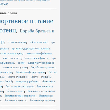
ровью!
вые слова
портивное питание
отеин
Борьба братьев и
3
ер
reima коллекция
reima комплект
spa
1
1
2
цедуры
spa процедуры для чего нужны
1
1
оголь польза и вред
автоматы кофейные в
1
алкоголь и дети
аллергия на фрукты
spa
1
1
дуры польза
Басти
аллергия у ребенка на
1
1
ансомон инструкция
борьба со страхами
1
1
ерная вода
банкеты кафе рестораны
бег по
1
1
ерам
Басти очищение
Басти – очищаем
1
1
зм с йогой
аллергия у ребенка
биоэтика в
1
1
ии
бег помогает похудеть
безопасность
1
1
ана
бережем кожу
Бережем кожу в зимнее
1
1
я
беременность и фарингит
Бескровная
1
1
я
бессоница советы
бессонница лечение
1
1
1