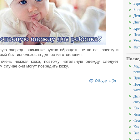
Бер
Бол
Дет
Дие
Кра
Пси
Ухо
Фит
вую очередь внимание нужно обращать не на ее красоту и
орый был использован для ее изготовления.
После
очень нежная кожа, поэтому нательную одежду следует
Мед
м случае они могут повредить кожу.
реш
При
Обсудить (0)
Поч
час
Дел
сос
Как
Чем
Сем
Как
Все
Как