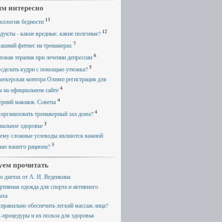
м интересно
13
хология бедности
12
дукты - какие вредные, какие полезные?
7
ашний фитнес на тренажерах
6
товая терапия при лечении депрессии
5
 сделать кудри с помощью утюжка?
мекерская контора Олимп регистрация для
4
ы на официальном сайте
4
ерний макияж. Советы
4
 организовать тренажерный зал дома?
3
иальное здоровье
ему сложные углеводы являются важной
3
тью вашего рациона?
уем прочитать
 о диетах от А. И. Веденкина
ртивная одежда для спорта и активного
ыха
 правильно обеспечить легкий массаж лица?
-процедуры и их польза для здоровья