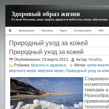
Здоровый образ жизни
Если не бегаешь, пока здоров, придется побегать, когда заболеешь.
Комментарии
Контакты
Карта
Гостевая книга
RSS
Природный уход за кожей
Природный уход за кожей
Опубликовано: 23 марта 2013.
Автор:
Healthy
.
Рубрика:
Красота и здоровье
.
Метки:
грязи мертв
мертвого моря
,
мертвое море
,
Природный уход за кож
Современн
косметоло
темпами и
Разнообра
применени
технологи