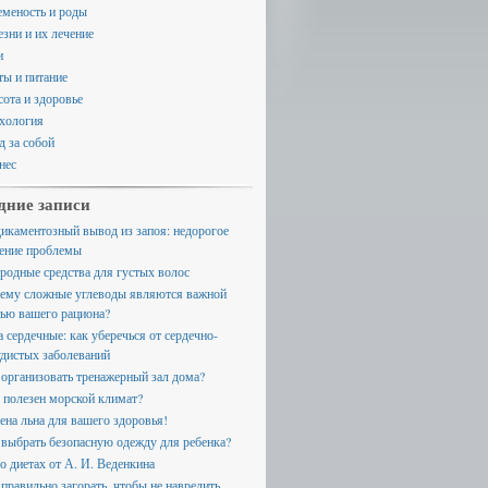
еменость и роды
езни и их лечение
и
ты и питание
сота и здоровье
хология
д за собой
нес
дние записи
икаментозный вывод из запоя: недорогое
ение проблемы
родные средства для густых волос
ему сложные углеводы являются важной
тью вашего рациона?
а сердечные: как уберечься от сердечно-
удистых заболеваний
 организовать тренажерный зал дома?
 полезен морской климат?
ена льна для вашего здоровья!
 выбрать безопасную одежду для ребенка?
 о диетах от А. И. Веденкина
 правильно загорать, чтобы не навредить