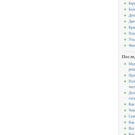
Бер
Бол
Дет
Дие
Кра
Пси
Ухо
Фит
После
Мед
реш
При
Поч
час
Дел
сос
Как
Чем
Сем
Как
Все
Как