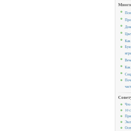
Многи
Пси
Про
Дом
Цве
Как
Бук
игр
Веч
Как
Соц
Поч
час
Совет
Что
10 
При
Экс
Осе