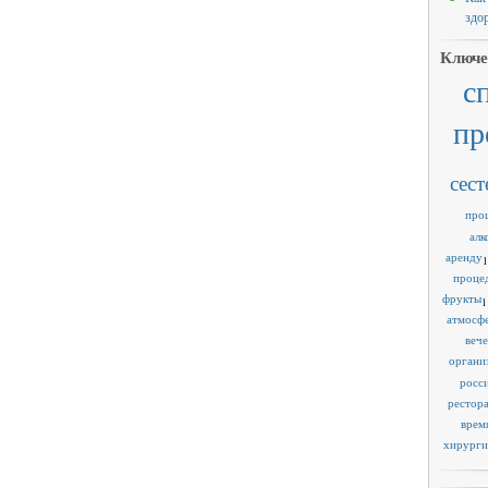
здо
Ключе
с
пр
сест
про
алк
аренду
1
проце
фрукты
1
атмосф
веч
органи
росс
рестор
врем
хирурги