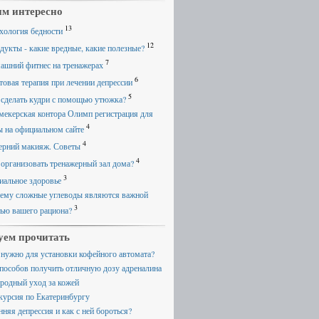
м интересно
13
хология бедности
12
дукты - какие вредные, какие полезные?
7
ашний фитнес на тренажерах
6
товая терапия при лечении депрессии
5
 сделать кудри с помощью утюжка?
мекерская контора Олимп регистрация для
4
ы на официальном сайте
4
ерний макияж. Советы
4
 организовать тренажерный зал дома?
3
иальное здоровье
ему сложные углеводы являются важной
3
тью вашего рациона?
уем прочитать
 нужно для установки кофейного автомата?
способов получить отличную дозу адреналина
родный уход за кожей
курсия по Екатеринбургу
нняя депрессия и как с ней бороться?