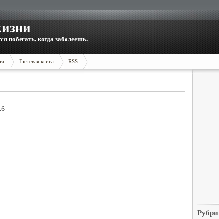
жизни
тся побегать, когда заболеешь.
та
Гостевая книга
RSS
16
Рубри