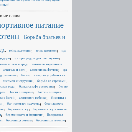
ровью!
вые слова
портивное питание
отеин
Борьба братьев и
3
ер
reima коллекция
reima комплект
spa
1
1
2
цедуры
spa процедуры для чего нужны
1
1
оголь польза и вред
автоматы кофейные в
1
алкоголь и дети
аллергия на фрукты
spa
1
1
дуры польза
Басти
аллергия у ребенка на
1
1
ансомон инструкция
борьба со страхами
1
1
ерная вода
банкеты кафе рестораны
бег по
1
1
ерам
Басти очищение
Басти – очищаем
1
1
зм с йогой
аллергия у ребенка
биоэтика в
1
1
ии
бег помогает похудеть
безопасность
1
1
ана
бережем кожу
Бережем кожу в зимнее
1
1
я
беременность и фарингит
Бескровная
1
1
я
бессоница советы
бессонница лечение
1
1
1