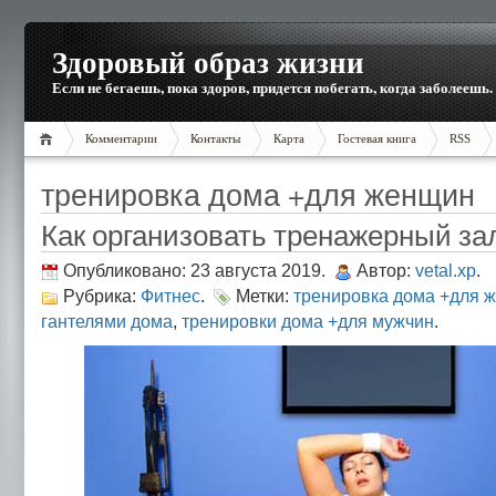
Здоровый образ жизни
Если не бегаешь, пока здоров, придется побегать, когда заболеешь.
Комментарии
Контакты
Карта
Гостевая книга
RSS
тренировка дома +для женщин
Как организовать тренажерный за
Опубликовано: 23 августа 2019.
Автор:
vetal.xp
.
Рубрика:
Фитнес
.
Метки:
тренировка дома +для 
гантелями дома
,
тренировки дома +для мужчин
.