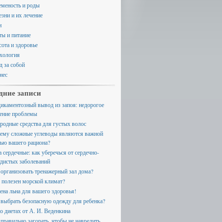
еменость и роды
езни и их лечение
и
ты и питание
сота и здоровье
хология
д за собой
нес
дние записи
икаментозный вывод из запоя: недорогое
ение проблемы
родные средства для густых волос
ему сложные углеводы являются важной
тью вашего рациона?
а сердечные: как уберечься от сердечно-
удистых заболеваний
 организовать тренажерный зал дома?
 полезен морской климат?
ена льна для вашего здоровья!
 выбрать безопасную одежду для ребенка?
 о диетах от А. И. Веденкина
 правильно загорать, чтобы не навредить