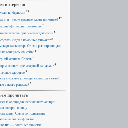
м интересно
13
хология бедности
12
дукты - какие вредные, какие полезные?
7
ашний фитнес на тренажерах
6
товая терапия при лечении депрессии
5
 сделать кудри с помощью утюжка?
мекерская контора Олимп регистрация для
4
ы на официальном сайте
4
ерний макияж. Советы
4
 организовать тренажерный зал дома?
3
иальное здоровье
ему сложные углеводы являются важной
3
тью вашего рациона?
уем прочитать
езные овощи для беременных женщин
а в которой я живу
ные фазы. Сны и их толкование
чина наших конфликтов
нослив — полезные свойства