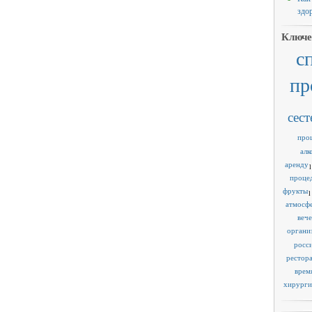
здо
Ключе
с
пр
сест
про
алк
аренду
1
проце
фрукты
1
атмосф
веч
органи
росс
рестор
врем
хирурги