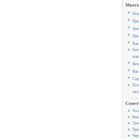
Многи
Пси
Про
Дом
Цве
Как
Бук
игр
Веч
Как
Соц
Поч
час
Совет
Пол
Кож
Лун
При
Чер