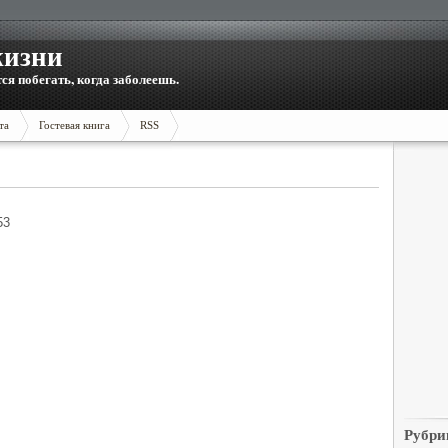
жизни
тся побегать, когда заболеешь.
та
Гостевая книга
RSS
53
Рубри