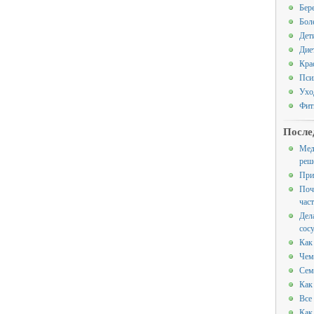
Бер
Бол
Дет
Дие
Кра
Пси
Ухо
Фит
После
Мед
реш
При
Поч
час
Дел
сос
Как
Чем
Сем
Как
Все
Как