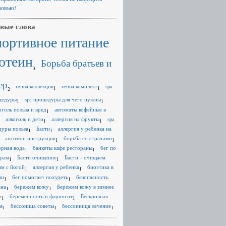
ровью!
вые слова
портивное питание
отеин
Борьба братьев и
3
ер
reima коллекция
reima комплект
spa
1
1
2
цедуры
spa процедуры для чего нужны
1
1
оголь польза и вред
автоматы кофейные в
1
алкоголь и дети
аллергия на фрукты
spa
1
1
дуры польза
Басти
аллергия у ребенка на
1
1
ансомон инструкция
борьба со страхами
1
1
ерная вода
банкеты кафе рестораны
бег по
1
1
ерам
Басти очищение
Басти – очищаем
1
1
зм с йогой
аллергия у ребенка
биоэтика в
1
1
ии
бег помогает похудеть
безопасность
1
1
ана
бережем кожу
Бережем кожу в зимнее
1
1
я
беременность и фарингит
Бескровная
1
1
я
бессоница советы
бессонница лечение
1
1
1