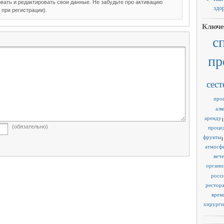
вать и редактировать свои данные. Не забудьте про активацию
здо
 при регистрации).
Ключе
с
пр
сест
про
алк
аренду
1
(обязательно)
проце
фрукты
1
атмосф
веч
органи
росс
рестор
врем
хирурги