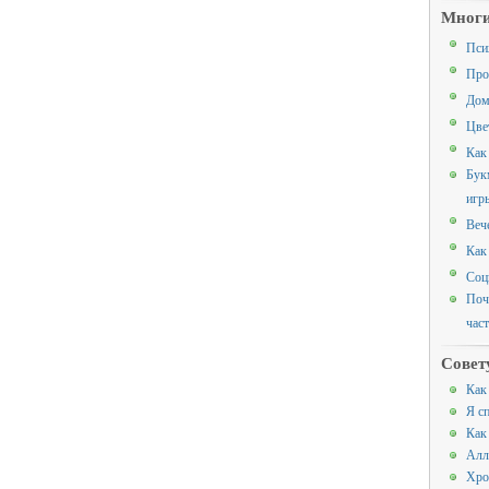
Многи
Пси
Про
Дом
Цве
Как
Бук
игр
Веч
Как
Соц
Поч
час
Совет
Как
Я с
Как
Алл
Хро