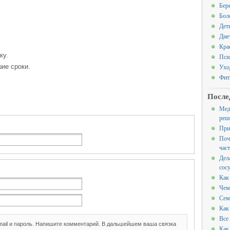
Бер
Бол
Дет
Дие
Кра
ку.
Пси
ие сроки.
Ухо
Фит
После
Мед
реш
При
Поч
час
Дел
сос
Как
Чем
Сем
Как
Все
mail и пароль. Напишите комментарий. В дальшейшем ваша связка
Как