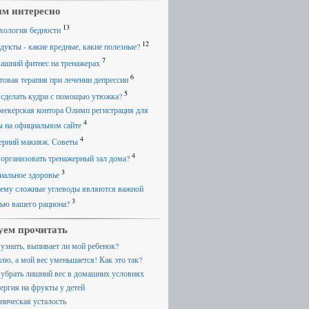
м интересно
13
хология бедности
12
дукты - какие вредные, какие полезные?
7
ашний фитнес на тренажерах
6
товая терапия при лечении депрессии
5
 сделать кудри с помощью утюжка?
мекерская контора Олимп регистрация для
4
ы на официальном сайте
4
ерний макияж. Советы
4
 организовать тренажерный зал дома?
3
иальное здоровье
ему сложные углеводы являются важной
3
тью вашего рациона?
уем прочитать
 узнать, выпивает ли мой ребенок?
плю, а мой вес уменьшается! Как это так?
 убрать лишний вес в домашних условиях
ергия на фрукты у детей
ническая усталость