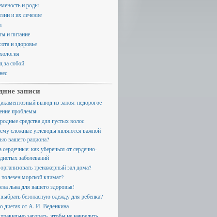
еменость и роды
езни и их лечение
и
ты и питание
сота и здоровье
хология
д за собой
нес
дние записи
икаментозный вывод из запоя: недорогое
ение проблемы
родные средства для густых волос
ему сложные углеводы являются важной
тью вашего рациона?
а сердечные: как уберечься от сердечно-
удистых заболеваний
 организовать тренажерный зал дома?
 полезен морской климат?
ена льна для вашего здоровья!
 выбрать безопасную одежду для ребенка?
 о диетах от А. И. Веденкина
 правильно загорать, чтобы не навредить