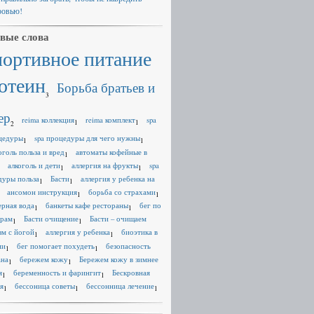
ровью!
вые слова
портивное питание
отеин
Борьба братьев и
3
ер
reima коллекция
reima комплект
spa
1
1
2
цедуры
spa процедуры для чего нужны
1
1
оголь польза и вред
автоматы кофейные в
1
алкоголь и дети
аллергия на фрукты
spa
1
1
дуры польза
Басти
аллергия у ребенка на
1
1
ансомон инструкция
борьба со страхами
1
1
ерная вода
банкеты кафе рестораны
бег по
1
1
ерам
Басти очищение
Басти – очищаем
1
1
зм с йогой
аллергия у ребенка
биоэтика в
1
1
ии
бег помогает похудеть
безопасность
1
1
ана
бережем кожу
Бережем кожу в зимнее
1
1
я
беременность и фарингит
Бескровная
1
1
я
бессоница советы
бессонница лечение
1
1
1