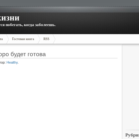
жизни
тся побегать, когда заболеешь.
та
Гостевая книга
RSS
оро будет готова
тор:
Healthy
.
Рубри